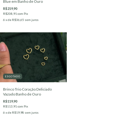
Blue em Banho de Ouro
R$219,90
R$208,91
com
Pix
6
x de
R$36,65
sem juros
ESGOTADO
Brinco Trio Coração Deliciado
Vazado Banho de Ouro
R$119,90
R$113,91
com
Pix
6
x de
R$19,98
sem juros