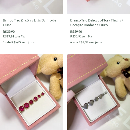
Brinco Trio Zircônia Lilás Banho de
Brinco Trio Delicado Flor / Flecha /
Ouro
Coração Banho de Ouro
R$39,90
R$59,90
R$37,91
com
Pix
R$56,91
com
Pix
6
x de
R$6,65
sem juros
6
x de
R$9,98
sem juros