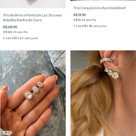
Trio Coração Liso Aço Inoxidável
Trio de Brinco Ponto De Luz Zirconia
R$29,90
Rubelita Banho de Ouro
R$28,41
com
Pix
5
x de
R$5,98
sem juros
R$189,90
R$180,41
com
Pix
6
x de
R$31,65
sem juros