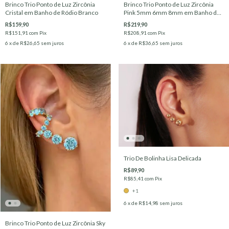
Brinco Trio Ponto de Luz Zircônia
Brinco Trio Ponto de Luz Zircônia
Cristal em Banho de Ródio Branco
Pink 5mm 6mm 8mm em Banho de
Ouro
R$159,90
R$219,90
R$151,91
com
Pix
R$208,91
com
Pix
6
x de
R$26,65
sem juros
6
x de
R$36,65
sem juros
Trio De Bolinha Lisa Delicada
R$89,90
R$85,41
com
Pix
+1
6
x de
R$14,98
sem juros
Brinco Trio Ponto de Luz Zircônia Sky