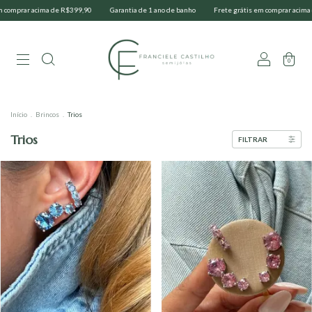
cima de R$399,90
Garantia de 1 ano de banho
Frete grátis em comprar acima de R$399,9
0
Início
.
Brincos
.
Trios
Trios
FILTRAR