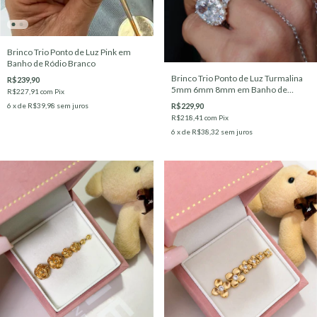
Brinco Trio Ponto de Luz Pink em
Banho de Ródio Branco
Brinco Trio Ponto de Luz Turmalina
R$239,90
5mm 6mm 8mm em Banho de
R$227,91
com
Pix
Ródio Branco
R$229,90
6
x de
R$39,98
sem juros
R$218,41
com
Pix
6
x de
R$38,32
sem juros