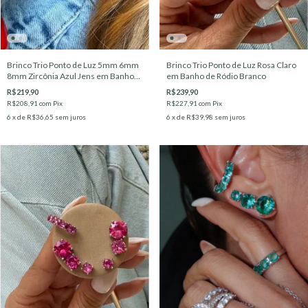
Brinco Trio Ponto de Luz 5mm 6mm
Brinco Trio Ponto de Luz Rosa Claro
8mm Zircônia Azul Jens em Banho
em Banho de Ródio Branco
de Ródio Branco
R$219,90
R$239,90
R$208,91
com
Pix
R$227,91
com
Pix
6
x de
R$36,65
sem juros
6
x de
R$39,98
sem juros