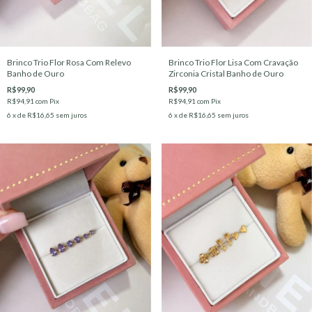
Brinco Trio Flor Rosa Com Relevo
Brinco Trio Flor Lisa Com Cravação
Banho de Ouro
Zirconia Cristal Banho de Ouro
R$99,90
R$99,90
R$94,91
com
Pix
R$94,91
com
Pix
6
x de
R$16,65
sem juros
6
x de
R$16,65
sem juros