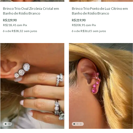
Brinco Trio Oval Zircônia Cristal em
Brinco Trio Ponto de Luz Citrino em
Banho de Ródio Branco
Banho de Ródio Branco
R$229,90
R$219,90
R$218,41
com
Pix
R$208,91
com
Pix
6
x de
R$38,32
sem juros
6
x de
R$36,65
sem juros