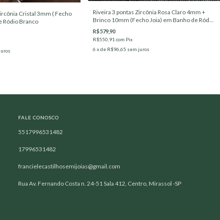
Riveira 3 pontas Zircônia Rosa Claro 4mm +
Zircônia Cristal 3mm ( Fecho
Brinco 10mm (Fecho Joia) em Banho de Ródio
e Ródio Branco
Branco
R$579,90
R$550,91
com
Pix
6
x de
R$96,65
sem juros
juros
FALE CONOSCO
5517996531482
17996531482
francielecastilhosemijoias@gmail.com
Rua Av. Fernando Costa n. 24-51 Sala 412, Centro, Mirassol -SP