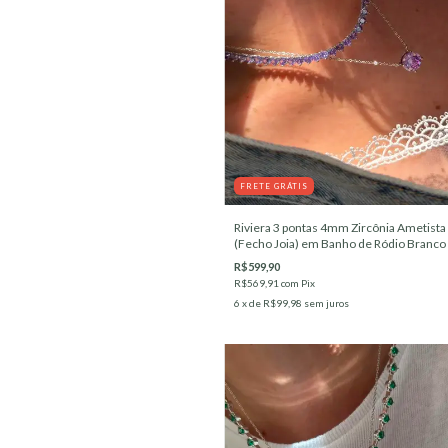
FRETE GRÁTIS
Riviera 3 pontas 4mm Zircônia Ametista
(Fecho Joia) em Banho de Ródio Branco
R$599,90
R$569,91
com
Pix
6
x de
R$99,98
sem juros