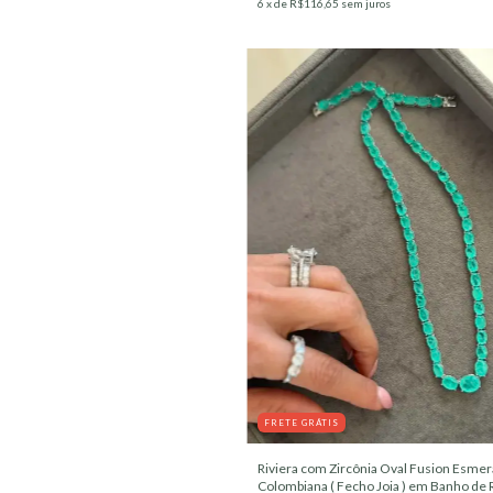
6
x de
R$116,65
sem juros
FRETE GRÁTIS
Riviera com Zircônia Oval Fusion Esmer
Colombiana ( Fecho Joia ) em Banho de 