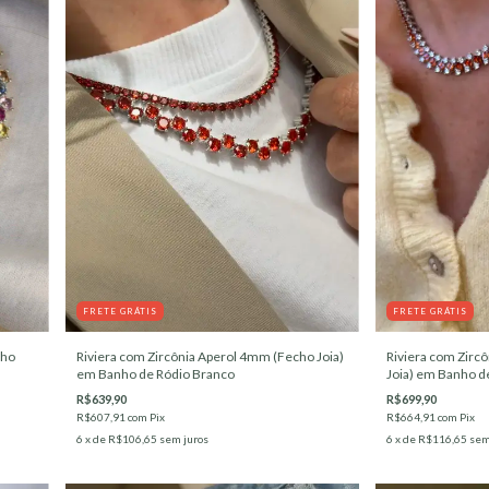
FRETE GRÁTIS
FRETE GRÁTIS
cho
Riviera com Zircônia Aperol 4mm (Fecho Joia)
Riviera com Zircô
em Banho de Ródio Branco
Joia) em Banho d
R$639,90
R$699,90
R$607,91
com
Pix
R$664,91
com
Pix
6
x de
R$106,65
sem juros
6
x de
R$116,65
sem