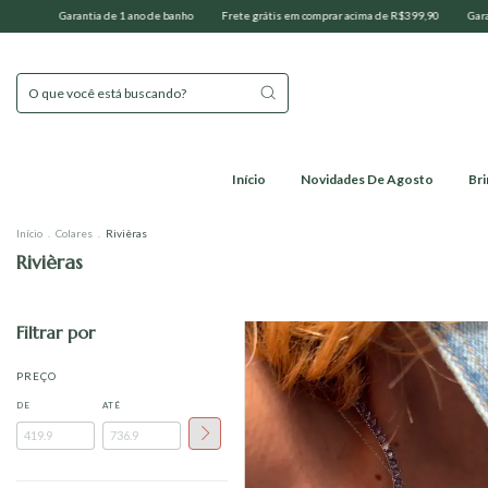
 grátis em comprar acima de R$399,90
Garantia de 1 ano de banho
Frete grátis em comp
Início
Novidades De Agosto
Br
Início
.
Colares
.
Rivièras
Rivièras
Filtrar por
PREÇO
DE
ATÉ