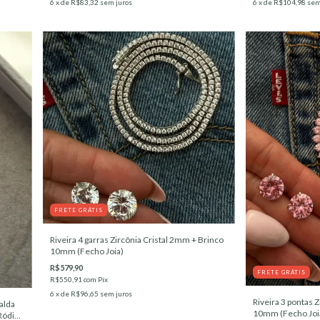
6
x de
R$83,32
sem juros
6
x de
R$104,98
sem
FRETE GRÁTIS
Riveira 4 garras Zircônia Cristal 2mm + Brinco
10mm (Fecho Joia)
R$579,90
FRETE GRÁTIS
R$550,91
com
Pix
6
x de
R$96,65
sem juros
Riveira 3 pontas 
alda
10mm (Fecho Joi
Ródio