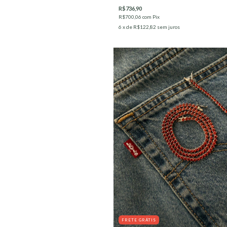
Branco
R$736,90
R$700,06
com
Pix
6
x de
R$122,82
sem juros
FRETE GRÁTIS