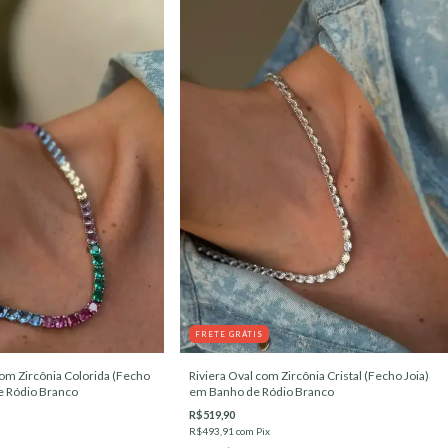
FRETE GRÁTIS
om Zircônia Colorida (Fecho
Riviera Oval com Zircônia Cristal (Fecho Joia)
e Ródio Branco
em Banho de Ródio Branco
R$519,90
R$493,91
com
Pix