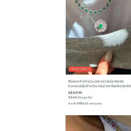
FRETE GRÁTIS
Riviera Fio Faca com zircônia Verde
Esmeralda (Fecho Joia) em Banho de Ró
Branco
R$519,90
R$493,91
com
Pix
6
x de
R$86,65
sem juros