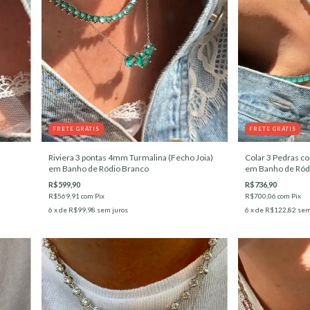
FRETE GRÁTIS
FRETE GRÁTIS
Riviera 3 pontas 4mm Turmalina (Fecho Joia)
Colar 3 Pedras co
em Banho de Ródio Branco
em Banho de Ród
R$599,90
R$736,90
R$569,91
com
Pix
R$700,06
com
Pix
6
x de
R$99,98
sem juros
6
x de
R$122,82
sem