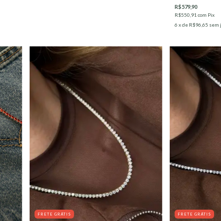
R$579,90
R$550,91
com
Pix
6
x de
R$96,65
sem 
FRETE GRÁTIS
FRETE GRÁTIS