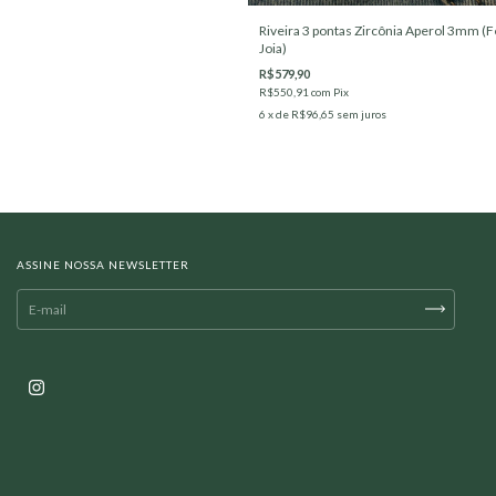
Riveira 3 pontas Zircônia Aperol 3mm (
Joia)
R$579,90
R$550,91
com
Pix
6
x de
R$96,65
sem juros
ASSINE NOSSA NEWSLETTER