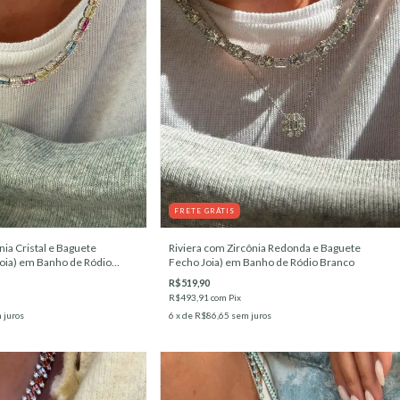
FRETE GRÁTIS
nia Cristal e Baguete
Riviera com Zircônia Redonda e Baguete
Joia) em Banho de Ródio
Fecho Joia) em Banho de Ródio Branco
R$519,90
R$493,91
com
Pix
 juros
6
x de
R$86,65
sem juros