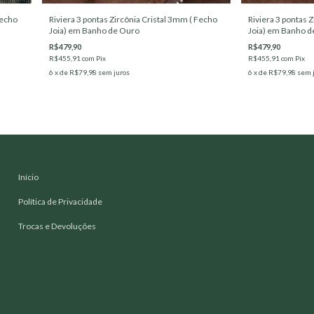
Fecho
Riviera 3 pontas Zircônia Cristal 3mm ( Fecho
Riviera 3 pontas 
Joia) em Banho de Ouro
Joia) em Banho d
R$479,90
R$479,90
R$455,91
com
Pix
R$455,91
com
Pix
6
x de
R$79,98
sem juros
6
x de
R$79,98
sem 
Início
Política de Privacidade
Trocas e Devoluções