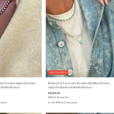
FRETE GRÁTIS
nia Cristal e Aperol (Fecho
Riviera Fio Faca com Zircônia Sky Blue (Fecho
e Ródio Branco
Joia) em Banho de Ródio Branco
R$549,90
R$522,41
com
Pix
 juros
6
x de
R$91,65
sem juros