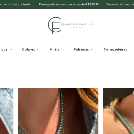
rar acima de R$399,90
Garantia de 1 ano de banho
Frete grátis em comprar acima de R$
incos
Colares
Anéis
Pulseiras
Tornozeleiras