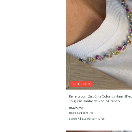
FRETE GRÁTIS
Riviera com Zircônia Colorida 4mm (Fe
Joia) em Banho de Ródio Branco
R$699,90
R$664,91
com
Pix
6
x de
R$116,65
sem juros