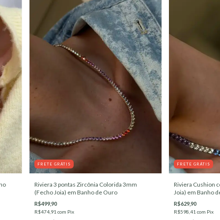
FRETE GRÁTIS
FRETE GRÁTIS
cho
Riviera 3 pontas Zircônia Colorida 3mm
Riviera Cushion c
(Fecho Joia) em Banho de Ouro
Joia) em Banho d
R$499,90
R$629,90
R$474,91
com
Pix
R$598,41
com
Pix