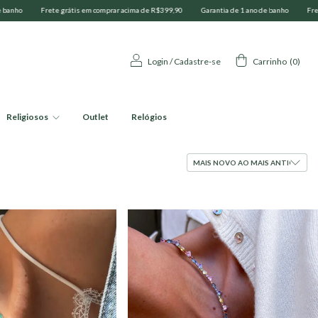
399,90
Garantia de 1 ano de banho
Frete grátis em comprar acima de R$399,90
Gara
Login
/
Cadastre-se
Carrinho
(
0
)
Religiosos
Outlet
Relógios