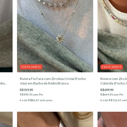
FRETE GRÁTIS
FRETE GRÁTIS
Riviera Fio Faca com Zircônia Cristal (Fecho
Riviera com Zircô
dio
Joia) em Banho de Ródio Branco
Colorida (Fecho 
Branco
R$519,90
R$699,90
R$493,91
com
Pix
R$664,91
com
Pix
6
x de
R$86,65
sem juros
6
x de
R$116,65
sem