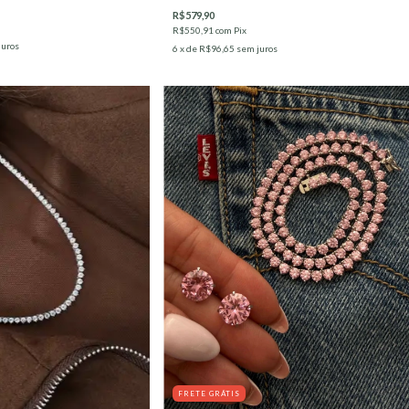
R$579,90
R$550,91
com
Pix
juros
6
x de
R$96,65
sem juros
FRETE GRÁTIS