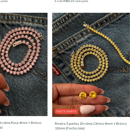
 juros
6
x de
R$86,65
sem juros
FRETE GRÁTIS
Zircônia Rosa 4mm + Brinco
Riveira 3 pontas Zircônia Citrino 4mm + Brinco
a)
10mm (Fecho Joia)