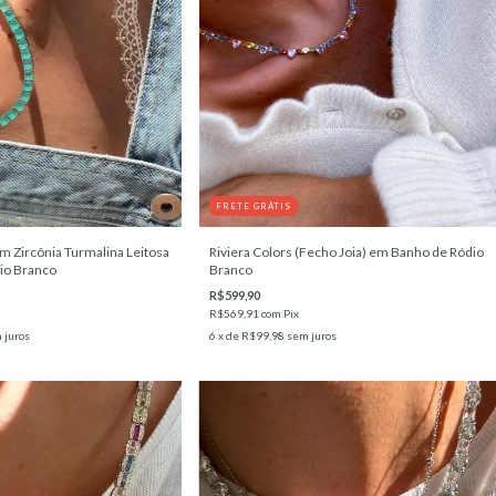
FRETE GRÁTIS
m Zircônia Turmalina Leitosa
Riviera Colors (Fecho Joia) em Banho de Ródio
io Branco
Branco
R$599,90
R$569,91
com
Pix
 juros
6
x de
R$99,98
sem juros