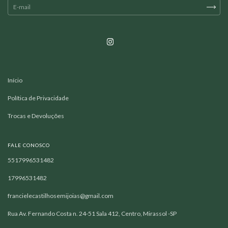
Início
Política de Privacidade
Trocas e Devoluções
FALE CONOSCO
5517996531482
17996531482
francielecastilhosemijoias@gmail.com
Rua Av. Fernando Costa n. 24-51 Sala 412, Centro, Mirassol -SP