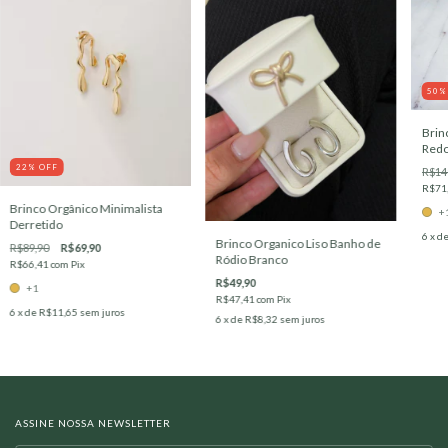
50
Brin
Redo
22
%
OFF
R$14
R$71
Brinco Orgânico Minimalista
+
Derretido
6
x d
Brinco Organico Liso Banho de
R$89,90
R$69,90
Ródio Branco
R$66,41
com
Pix
R$49,90
+1
R$47,41
com
Pix
6
x de
R$11,65
sem juros
6
x de
R$8,32
sem juros
ASSINE NOSSA NEWSLETTER