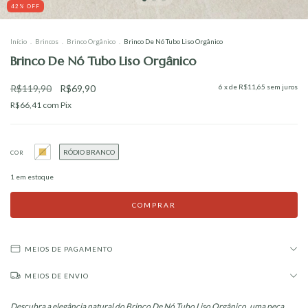
42
%
OFF
Início
.
Brincos
.
Brinco Orgânico
.
Brinco De Nó Tubo Liso Orgânico
Brinco De Nó Tubo Liso Orgânico
R$119,90
R$69,90
6
x de
R$11,65
sem juros
R$66,41
com
Pix
RÓDIO BRANCO
COR
1
em estoque
MEIOS DE PAGAMENTO
MEIOS DE ENVIO
Descubra a elegância natural do Brinco De Nó Tubo Liso Orgânico, uma peça