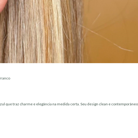
 Branco
zul que traz charme e elegância na medida certa. Seu design clean e contemporâneo é 