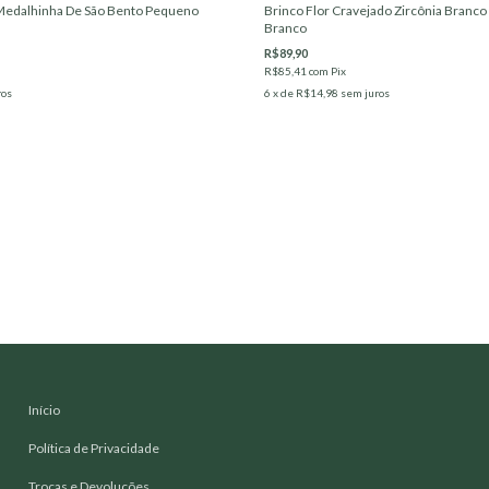
 Medalhinha De São Bento Pequeno
Brinco Flor Cravejado Zircônia Branco
Branco
R$89,90
R$85,41
com
Pix
ros
6
x de
R$14,98
sem juros
Início
Política de Privacidade
Trocas e Devoluções