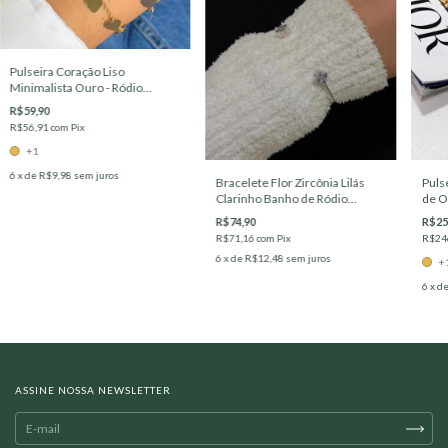
Pulseira Coração Liso
Minimalista Ouro - Ródio
Branco
R$59,90
R$56,91
com
Pix
+1
6
x de
R$9,98
sem juros
Bracelete Flor Zircônia Lilás
Puls
Clarinho Banho de Ródio
de O
Branco
R$74,90
R$25
R$71,16
com
Pix
R$24
6
x de
R$12,48
sem juros
+
6
x d
ASSINE NOSSA NEWSLETTER