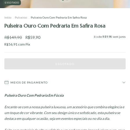
ESGOTADO
Início
.
Pulseiras
.
Pulseira Ouro Com Pedraria Em Safira Rosa
Pulseira Ouro Com Pedraria Em Safira Rosa
R$149,90
R$59,90
6
x de
R$9,98
sem juros
R$56,91
com
Pix
MEIOS DE PAGAMENTO
Pulseira Ouro Com Pedraria Em Fúcsia
Encante-se com a nossa pulseira luxuosa, um acessório que combina elegância e
um toque de cor vibrante. Com seu design único e sofisticado, esta pulseira se
destaca em qualquer ocasião, seja em eventos especiais ou no dia a dia.