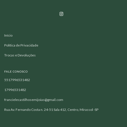
Início
Política de Privacidade
Trocas e Devoluções
FALE CONOSCO
5517996531482
17996531482
francielecastilhosemijoias@gmail.com
Rua Av. Fernando Costa n. 24-51 Sala 412, Centro, Mirassol -SP